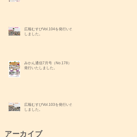
広報むすびVol.104を発行いた
しました。
みかん通信7月号（No.178）を
発行いたしました。
広報むすびVol.103を発行いた
しました。
アーカイブ