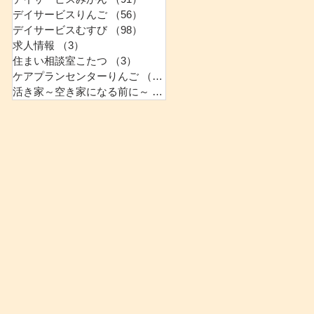
デイサービスりんご
（56）
56件の記事
デイサービスむすび
（98）
98件の記事
求人情報
（3）
3件の記事
住まい相談室こたつ
（3）
3件の記事
ケアプランセンターりんご
（0）
0件の記事
活き家～空き家になる前に～
（2）
2件の記事