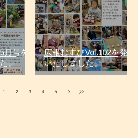
5月号を
広報むすびVol.102を発行
た。
いたしました。
1
2
3
4
5