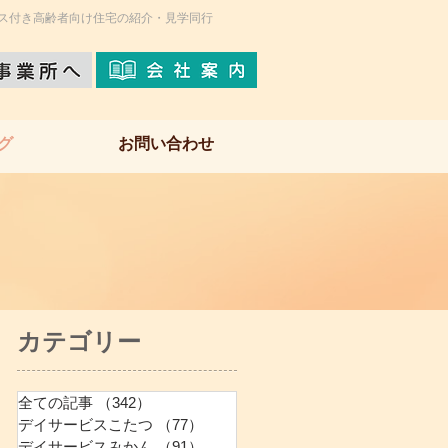
ス付き高齢者向け住宅の紹介・見学同行
グ
お問い合わせ
​カテゴリー
全ての記事
（342）
342件の記事
デイサービスこたつ
（77）
77件の記事
デイサービスみかん
（91）
91件の記事