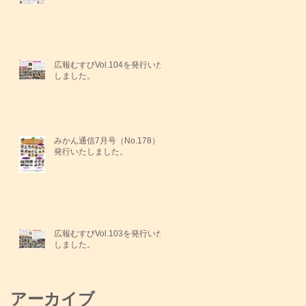
広報むすびVol.104を発行いた
しました。
みかん通信7月号（No.178）を
発行いたしました。
広報むすびVol.103を発行いた
しました。
アーカイブ