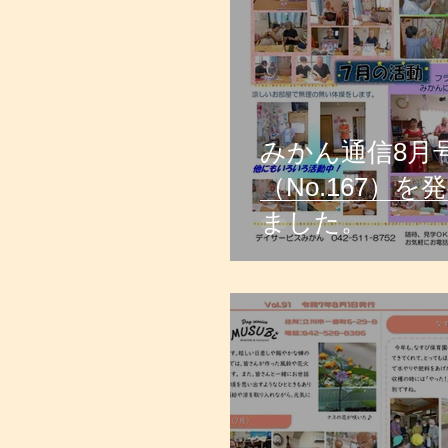
みかん通信8月
（No.167）
ました。