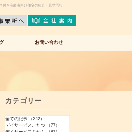
ス付き高齢者向け住宅の紹介・見学同行
グ
お問い合わせ
​カテゴリー
全ての記事
（342）
342件の記事
デイサービスこたつ
（77）
77件の記事
デイサービスみかん
（91）
91件の記事