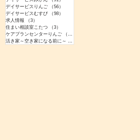
デイサービスりんご
（56）
56件の記事
デイサービスむすび
（98）
98件の記事
求人情報
（3）
3件の記事
住まい相談室こたつ
（3）
3件の記事
ケアプランセンターりんご
（0）
0件の記事
活き家～空き家になる前に～
（2）
2件の記事
た