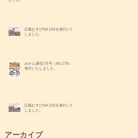
広報むすびVol.104を発行いた
しました。
みかん通信7月号（No.178）を
発行いたしました。
広報むすびVol.103を発行いた
しました。
アーカイブ