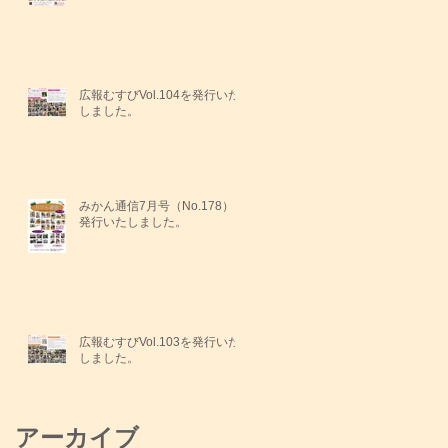
広報むすびVol.104を発行いた
しました。
みかん通信7月号（No.178）を
発行いたしました。
広報むすびVol.103を発行いた
しました。
アーカイブ